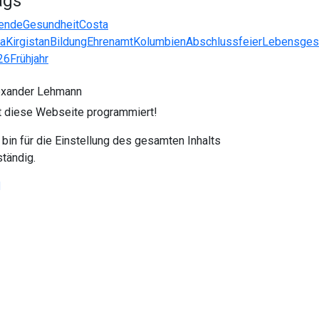
ags
ende
Gesundheit
Costa
ca
Kirgistan
Bildung
Ehrenamt
Kolumbien
Abschlussfeier
Lebensges
26
Frühjahr
exander Lehmann
t diese Webseite programmiert!
 bin für die Einstellung des gesamten Inhalts
tändig.