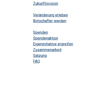
Zukunftsvision
Mitwirken
Veränderung erleben
Botschafter werden
Helfen
Spenden
Spendenaktion
Eigeninitiative ergreifen
Zusammenarbeit
Satzung
FAQ
Kontakt
Rufen Sie uns jetzt an!
(+49) 7422 - 2422340