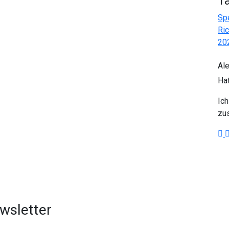
T
Sp
Ri
20
Al
Ha
Ich
zus
wsletter