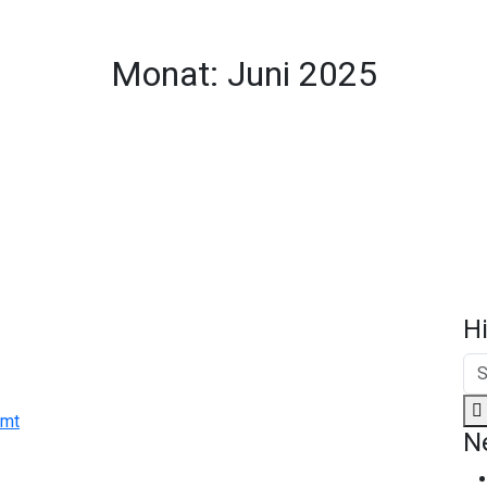
Jetzt spenden und Leben verändern.
Monat:
Juni 2025
H
mmt
N