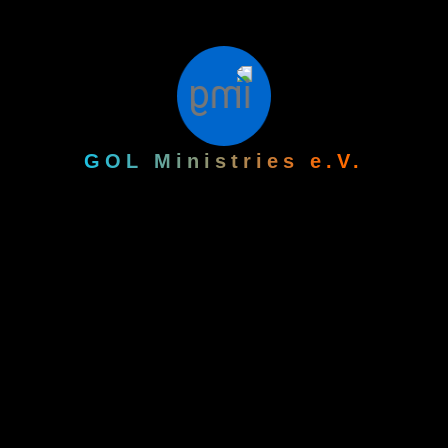
GOL Ministries e.V.
seren newsletter
ack